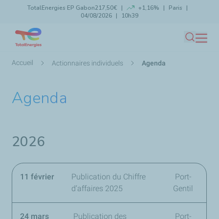
TotalEnergies EP Gabon
217,50€
+1,16%
Paris
Aller
04/08/2026
10h39
Lancer la recherche
Fermer
au
contenu
Recherc
principal
Fil
Accueil
Actionnaires individuels
Agenda
d'Ariane
Agenda
2026
11 février
Publication du Chiffre
Port-
d’affaires 2025
Gentil
24 mars
Publication des
Port-