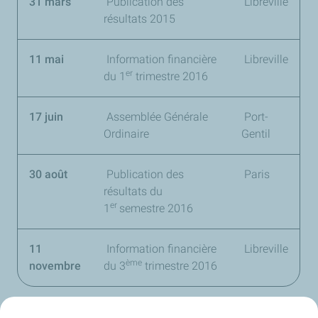
31 mars
Publication des
Libreville
résultats 2015
11 mai
Information financière
Libreville
er
du
1
trimestre 2016
17 juin
Assemblée Générale
Port-
Ordinaire
Gentil
30 août
Publication des
Paris
résultats du
er
1
semestre 2016
11
Information financière
Libreville
ème
novembre
du
3
trimestre 2016