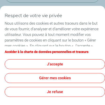
Respect de votre vie privée
Nous utilisons des cookies et autres traceurs dans le but
de vous fournir, d’analyser et d’améliorer votre expérience
L'entreprise
utilisateur. Vous pouvez à tout moment modifier vos
paramètres de cookies en cliquant sur le bouton « Gérer
Activités
mes cookies ». En cliquant sur le bouton « J’accepte »,
vous acceptez le dépôt de l’ensemble des cookies. Dans le
Accéder à la charte de données personnelles et traceurs
Informations réglementées
cas où vous cliquez sur « Je refuse », seuls les cookies
techniques nécessaires au bon fonctionnement du site
J'accepte
Actionnaires individuels
seront utilisés. Pour plus d’informations, vous pouvez
consulter la page « Charte de données personnelles et
Gérer mes cookies
traceurs ».
Contact
Plan du site
Cookies
Je refuse
TotalEnergies 2026