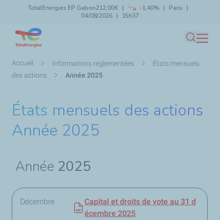
TotalEnergies EP Gabon
212,00€
-1,40%
Paris
Aller
04/08/2026
15h37
Lancer la recherche
Fermer
au
contenu
Recherc
principal
Fil
Accueil
Informations réglementées
États mensuels
d'Ariane
des actions
Année 2025
États mensuels des actions
Année 2025
Année
2025
Décembre
Capital et droits de vote au 31 d
écembre 2025