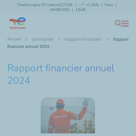
TotalEnergies EP Gabon
217,50€
+1,16%
Paris
Aller
04/08/2026
11h05
Lancer la recherche
Fermer
au
contenu
Recherc
principal
Fil
Accueil
L'entreprise
Rapports financiers
Rapport
d'Ariane
financier annuel 2024
Rapport financier annuel
2024