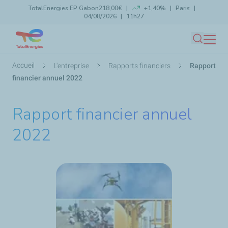
TotalEnergies EP Gabon
218,00€
+1,40%
Paris
Aller
04/08/2026
11h27
Lancer la recherche
Fermer
au
contenu
Recherc
principal
Fil
Accueil
L'entreprise
Rapports financiers
Rapport
d'Ariane
financier annuel 2022
Rapport financier annuel
2022