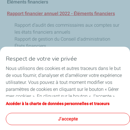
Éléments financiers
Rapport financier annuel 2022 - Éléments financiers
Rapport d’audit des commissaires aux comptes sur
les états financiers annuels
Rapport de gestion du Conseil d'administration
États financiers
Annexe aux états financiers
Respect de votre vie privée
Nous utilisons des cookies et autres traceurs dans le but
de vous fournir, d’analyser et d’améliorer votre expérience
L'entreprise
utilisateur. Vous pouvez à tout moment modifier vos
paramètres de cookies en cliquant sur le bouton « Gérer
Activités
mes cookies ». En cliquant sur le bouton « J’accepte »,
vous acceptez le dépôt de l’ensemble des cookies. Dans le
Accéder à la charte de données personnelles et traceurs
Informations réglementées
cas où vous cliquez sur « Je refuse », seuls les cookies
techniques nécessaires au bon fonctionnement du site
J'accepte
Actionnaires individuels
seront utilisés. Pour plus d’informations, vous pouvez