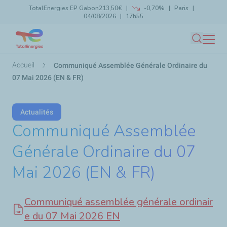
TotalEnergies EP Gabon
213,50€
-0,70%
Paris
Aller
04/08/2026
17h55
Lancer la recherche
Fermer
au
contenu
Recherc
principal
Fil
Accueil
Communiqué Assemblée Générale Ordinaire du
d'Ariane
07 Mai 2026 (EN & FR)
Actualités
Communiqué Assemblée
Générale Ordinaire du 07
Mai 2026 (EN & FR)
Communiqué assemblée générale ordinair
e du 07 Mai 2026 EN