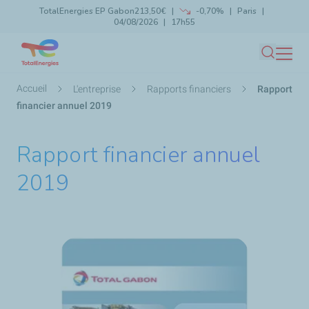
TotalEnergies EP Gabon
213,50€
-0,70%
Paris
Aller
04/08/2026
17h55
Lancer la recherche
Fermer
au
contenu
Recherc
principal
Fil
Accueil
L'entreprise
Rapports financiers
Rapport
d'Ariane
financier annuel 2019
Rapport financier annuel
2019