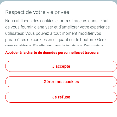
Respect de votre vie privée
Nous utilisons des cookies et autres traceurs dans le but
de vous fournir, d’analyser et d’améliorer votre expérience
L'entreprise
utilisateur. Vous pouvez à tout moment modifier vos
paramètres de cookies en cliquant sur le bouton « Gérer
Activités
mes cookies ». En cliquant sur le bouton « J’accepte »,
vous acceptez le dépôt de l’ensemble des cookies. Dans le
Accéder à la charte de données personnelles et traceurs
Informations réglementées
cas où vous cliquez sur « Je refuse », seuls les cookies
techniques nécessaires au bon fonctionnement du site
J'accepte
Actionnaires individuels
seront utilisés. Pour plus d’informations, vous pouvez
consulter la page « Charte de données personnelles et
Gérer mes cookies
traceurs ».
Contact
Plan du site
Cookies
Je refuse
TotalEnergies 2026